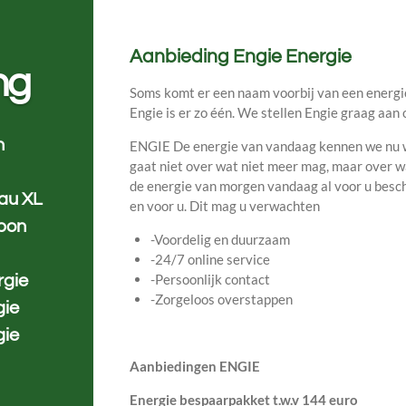
Aanbieding Engie Energie
ng
Soms komt er een naam voorbij van een energi
Engie is er zo één. We stellen Engie graag aan 
n
ENGIE De energie van vandaag kennen we nu wel
gaat niet over wat niet meer mag, maar over 
de energie van morgen vandaag al voor u besch
eau XL
en voor u. Dit mag u verwachten
bon
-Voordelig en duurzaam
-24/7 online service
-Persoonlijk contact
rgie
-Zorgeloos overstappen
gie
gie
Aanbiedingen ENGIE
Energie bespaarpakket t.w.v 144 euro