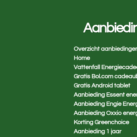
Ga
direct
naar
Aanbiedi
de
hoofdinhoud
Overzicht aanbiedinge
Home
Vattenfall Energiecad
Gratis Bol.com cadeau
Gratis Android tablet
Aanbieding Essent ene
Aanbieding Engie Ener
Aanbieding Oxxio ener
Korting Greenchoice
Aanbieding 1 jaar